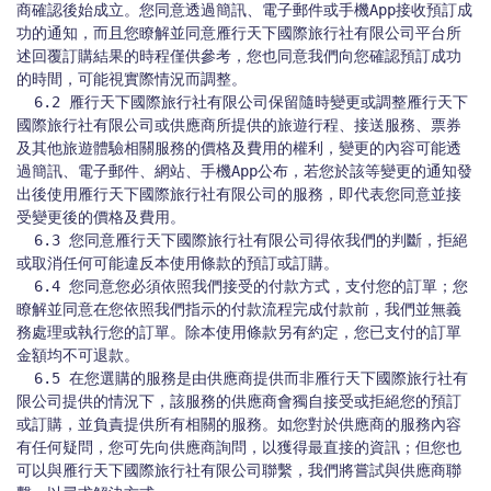
商確認後始成立。您同意透過簡訊、電子郵件或手機App接收預訂成
功的通知，而且您瞭解並同意雁行天下國際旅行社有限公司平台所
述回覆訂購結果的時程僅供參考，您也同意我們向您確認預訂成功
的時間，可能視實際情況而調整。

  6.2 雁行天下國際旅行社有限公司保留隨時變更或調整雁行天下
國際旅行社有限公司或供應商所提供的旅遊行程、接送服務、票券
及其他旅遊體驗相關服務的價格及費用的權利，變更的內容可能透
過簡訊、電子郵件、網站、手機App公布，若您於該等變更的通知發
出後使用雁行天下國際旅行社有限公司的服務，即代表您同意並接
受變更後的價格及費用。

  6.3 您同意雁行天下國際旅行社有限公司得依我們的判斷，拒絕
或取消任何可能違反本使用條款的預訂或訂購。

  6.4 您同意您必須依照我們接受的付款方式，支付您的訂單；您
瞭解並同意在您依照我們指示的付款流程完成付款前，我們並無義
務處理或執行您的訂單。除本使用條款另有約定，您已支付的訂單
金額均不可退款。

  6.5 在您選購的服務是由供應商提供而非雁行天下國際旅行社有
限公司提供的情況下，該服務的供應商會獨自接受或拒絕您的預訂
或訂購，並負責提供所有相關的服務。如您對於供應商的服務內容
有任何疑問，您可先向供應商詢問，以獲得最直接的資訊；但您也
可以與雁行天下國際旅行社有限公司聯繫，我們將嘗試與供應商聯