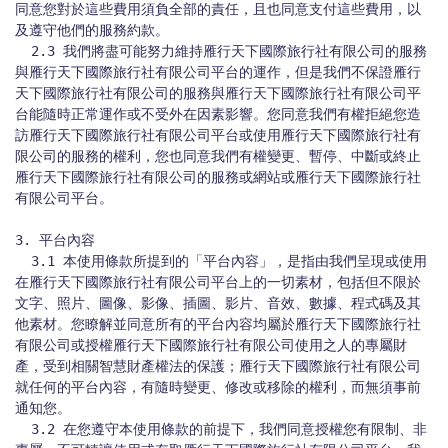
同意您對於這些費用須負全部的責任，且也同意支付這些費用，以
及遵守他們的服務約款。

  2.3 我們將盡可能努力維持雁行天下國際旅行社有限公司的服務
與雁行天下國際旅行社有限公司平台的運作，但是我們不保證雁行
天下國際旅行社有限公司的服務與雁行天下國際旅行社有限公司平
台能隨時正常運作或不受外在因素影響。您同意我們有權拒絕您造
訪雁行天下國際旅行社有限公司平台或使用雁行天下國際旅行社有
限公司的服務的權利，您也同意我們有權變更、暫停、中斷或終止
雁行天下國際旅行社有限公司的服務或網站或雁行天下國際旅行社
有限公司平台。

3. 平台內容

  3.1 本使用條款所提到的「平台內容」，是指由我們呈現或使用
在雁行天下國際旅行社有限公司平台上的一切素材，包括但不限於
文字、照片、圖像、影像、插圖、影片、音效、數據、程式碼及其
他素材。您瞭解並同意所有的平台內容均屬於雁行天下國際旅行社
有限公司或授權雁行天下國際旅行社有限公司使用之人的專屬財
產，受到相關智慧財產權法的保護；雁行天下國際旅行社有限公司
就任何的平台內容，有隨時變更、修改或移除的權利，而無須事前
通知您。

  3.2 在您遵守本使用條款的前提下，我們同意授權您有限制、非