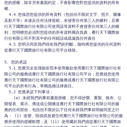
您的授權，除非另有書面約定，不會影響您對您提供的資料的所有
權。

  4.4 您保證您提供的所有資料（包括但不限於文字、照片、圖像
及影片等）未違反任何法律規範，未侵害任何第三人的權利，且雁
行天下國際旅行社有限公司使用該等資料不會侵害任何第三人的權
利；您明瞭您必須對您提供的所有資料獨自負責，雁行天下國際旅
行社有限公司不對其中的任何錯誤或疏漏負任何責任

  4.5 您明示同意我們得依我們的判斷，隨時將您提供的任何資料
從雁行天下國際旅行社有限公司平台移除。

5. 您的承諾

  5.1 您應完全並僅能依照本使用條款使用雁行天下國際旅行社有
限公司的服務或雁行天下國際旅行社有限公司平台；您應就您使用
雁行天下國際旅行社有限公司的服務或雁行天下國際旅行社有限公
司平台的所有行為，單獨負擔法律責任。

  5.2 您應承諾下列事項：

    (a) 未經我們的事前書面授權，您不得抄襲、重製、散布、公
開發表、展示、傳送或公開播送雁行天下國際旅行社有限公司的服
務的任何部份，包括但不限於以下任何未經我們事前明確同意之行
為： (i) 改變、毀損或規避任何雁行天下國際旅行社有限公司的服
務所使用的授權軟體；及 (ii) 使用屬於我們或從雁行天下國際旅