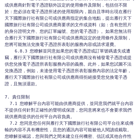
或供應商針對電子憑證額外設定的使用條件及限制，包括但不限
於：您必須在電子憑證所述的使用期限內，親自且準時出現在雁行
天下國際旅行社有限公司或供應商指定的集合地點，提出雁行天下
國際旅行社有限公司或供應商要求的文件或資料（如：含有您照片
的身分證明文件、您的訂單編號、您的電子憑證）。如果您無法符
合雁行天下國際旅行社有限公司或供應商設定的使用條件及限制，
您將可能無法兌換電子憑證所表彰的服務內容或請求退費。

    6.8.3 您瞭解並同意如果您的電子憑證或訂單號碼遺失或遭
竊，雁行天下國際旅行社有限公司或供應商沒有補發電子憑證或提
供您兌換電子憑證所表彰服務內容的義務。此外，如果您試圖不法
兌換憑證，例如，未達使用電子憑證所表彰服務內容的法定年齡，
雁行天下國際旅行社有限公司或供應商得拒絕接受您兌換電子憑
證，且無須退款。

7. 責任限制

  7.1 您瞭解平台內容可能由供應商提供，並同意我們就平台內容
不提供任何針對正確性的聲明或保證，您同意將來也不會要求我們
就供應商提供的任何平台內容負責。

  7.2 您同意您任何與雁行天下國際旅行社有限公司平台往來或傳
輸的內容不具有機密性，且您的通訊內容可能被他人閱讀或截取。
您瞭解並確認，您與我們之間未建立任何機密、信託或其他合作性