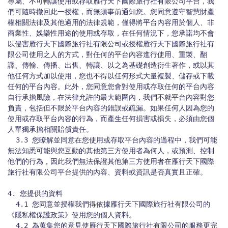
專屬、不可轉讓使用或存取雁行天下國際旅行社有限公司平台，我
們可隨時撤回此一授權，而無須事前通知您。您同意遵守智慧財產
權相關法律及其他適用的法律規範，僅得將平台內容用於個人、非
商業性、娛樂性用途的使用或存取，在任何情況下，您承諾均不會
以侵害雁行天下國際旅行社有限公司或授權雁行天下國際旅行社有
限公司使用之人的方式，對任何的平台內容進行使用、重製、翻
譯、傳輸、傳播、出售、轉讓、以之為基礎創造衍生著作，或以其
他任何方式加以使用，您也不得以任何形式大量複製、儲存或下載
任何的平台內容。此外，您同意您會對使用或存取任何的平台內容
自行承擔風險，在法律允許的最大範圍內，我們不就平台內容對您
負責，包括但不限於平台內容的錯誤或疏漏。如果任何人因為您的
使用或存取平台內容的行為，而產生任何損害或損失，必須由您個
人單獨承擔相關賠償責任。

  3.3 您瞭解並同意在您使用或存取平台內容的過程中，我們可能
無法知悉可能與您互動的其他第三方使用者為何人，或預測、控制
他們的行為，因此我們無法保證其他第三方使用者在雁行天下國際
旅行社有限公司平台提供的內容、資料或資訊是否真實且正確。

4. 您提供的資料

  4.1 您同意並授權我們得依據雁行天下國際旅行社有限公司的
《隱私權保護政策》使用您的個人資料。

  4.2 為蒐集您的意見使雁行天下國際旅行社有限公司的服務更完