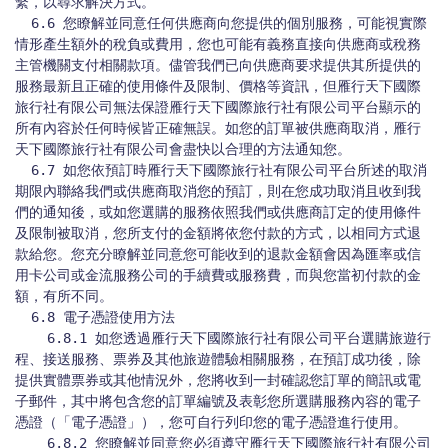
繫，以尋求解決方式。

  6.6 您瞭解並同意任何供應商向您提供的個別服務，可能視實際
情形產生額外的稅負或費用，您也可能有義務直接向供應商或稅務
主管機關支付相關款項。儘管我們已向供應商要求提供其所提供的
服務最新且正確的使用條件及限制、價格等資訊，但雁行天下國際
旅行社有限公司無法保證雁行天下國際旅行社有限公司平台顯示的
所有內容於任何時候皆正確無誤。如您的訂單被供應商取消，雁行
天下國際旅行社有限公司會盡快以合理的方法通知您。

  6.7 如您依預訂時雁行天下國際旅行社有限公司平台所述的取消
期限內聯絡我們或供應商取消您的預訂，則在您成功取消且收到我
們的通知後，或如您選購的服務依照我們或供應商訂定的使用條件
及限制被取消，您所支付的金額將依您付款的方式，以相同方式退
款給您。您充分瞭解並同意您可能收到的退款金額會因為匯率或信
用卡公司或金流服務公司的手續費或服務費，而與您當初付款的金
額，有所不同。

  6.8 電子憑證使用方法

    6.8.1 如您透過雁行天下國際旅行社有限公司平台選購旅遊行
程、接送服務、票券及其他旅遊體驗相關服務，在預訂成功後，除
提供實體票券或其他情況外，您將收到一封確認您訂單的簡訊或電
子郵件，其中將包含您的訂單編號及表彰您所選購服務內容的電子
憑證（「電子憑證」），您可自行列印您的電子憑證進行使用。

    6.8.2 您瞭解並同意您必須遵守雁行天下國際旅行社有限公司