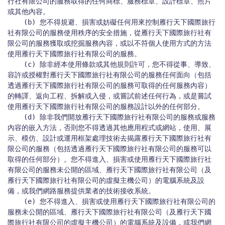
行社有限公司的服務取得的任何商標、服務標章、設計標章、照片
或其他內容。

    (b) 您不得規避、損害或妨礙任何用來控制雁行天下國際旅行
社有限公司的服務使用秩序的安全措施，從雁行天下國際旅行社有
限公司的服務獲取或挖掘服務內容，或以不符個人使用方式的方法
使用雁行天下國際旅行社有限公司的服務。

    (c) 除非經本使用條款或其他規則許可，您不得從事、導致、
容許或授權對雁行天下國際旅行社有限公司的服務任何面向（包括
透過雁行天下國際旅行社有限公司的服務可取得的任何服務內容）
的轉譯、返向工程、拆解或入侵，或嘗試前述任何行為，或是嘗試
使用雁行天下國際旅行社有限公司的服務設計以外的任何部分。

    (d) 除非我們開放雁行天下國際旅行社有限公司的服務或服務
內容的嵌入方法，否則您不得透過其他應用程式或網站，使用、展
示、模仿、設計或運用框架處理技術去揭露雁行天下國際旅行社有
限公司的服務（包括透過雁行天下國際旅行社有限公司的服務可以
取得的任何部分）。您不得進入、損害或使用雁行天下國際旅行社
有限公司的服務未公開的區域、雁行天下國際旅行社有限公司（及
雁行天下國際旅行社有限公司的虛擬主機公司）的電腦系統及設
備，或我們網路服務提供業者的技術接收系統。

    (e) 您不得進入、損害或使用雁行天下國際旅行社有限公司的
服務未公開的區域、雁行天下國際旅行社有限公司（及雁行天下國
際旅行社有限公司的虛擬主機公司）的電腦系統及設備，或我們網