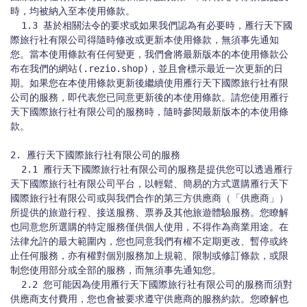
時，均被納入至本使用條款。

  1.3 基於相關法令的要求或如果我們認為有必要時，雁行天下國
際旅行社有限公司得隨時修改或更新本使用條款，無須事先通知
您。當本使用條款有任何變更，我們會將最新版本的本使用條款公
布在我們的網站(.rezio.shop)，並且會標示最近一次更新的日
期。如果您在本使用條款更新後繼續使用雁行天下國際旅行社有限
公司的服務，即代表您已同意更新後的本使用條款。請您使用雁行
天下國際旅行社有限公司的服務時，隨時參閱最新版本的本使用條
款。

2. 雁行天下國際旅行社有限公司的服務

  2.1 雁行天下國際旅行社有限公司的服務是提供您可以透過雁行
天下國際旅行社有限公司平台，以輕鬆、簡易的方式選購雁行天下
國際旅行社有限公司或與我們合作的第三方供應商（「供應商」）
所提供的旅遊行程、接送服務、票券及其他旅遊體驗服務。您瞭解
也同意您所選購的特定服務僅供個人使用，不得作為商業用途。在
法律允許的最大範圍內，您也同意我們有權不定期更改、暫停或終
止任何服務，亦有權對個別服務加上規範、限制或修訂條款，或限
制您使用部分或全部的服務，而無須事先通知您。

  2.2 您可能因為使用雁行天下國際旅行社有限公司的服務而須對
供應商支付費用，您也會被要求遵守供應商的服務約款。您瞭解也