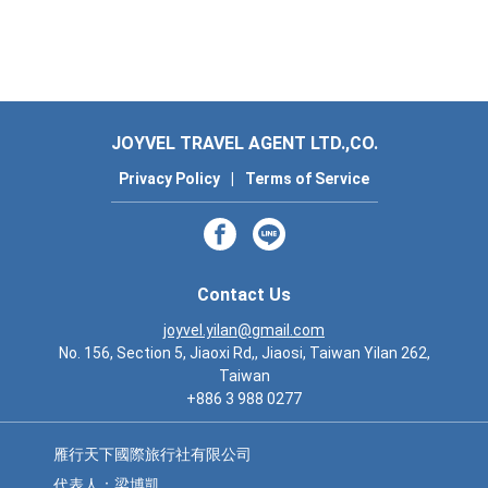
JOYVEL TRAVEL AGENT LTD.,CO.
Privacy Policy
|
Terms of Service
Contact Us
joyvel.yilan@gmail.com
No. 156, Section 5, Jiaoxi Rd,, Jiaosi, Taiwan Yilan 262,
Taiwan
+886 3 988 0277
雁行天下國際旅行社有限公司
代表人：梁博凱