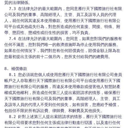
質的法律關係。

  7.3 在法律允許的最大範圍內，您同意雁行天下國際旅行社有限
公司及我們的董事、高階經理人、主管、員工及該等人員的代理
人，就任何因其違反本使用條款、使用雁行天下國際旅行社有限公
司平台或其他疏失行為，對您所造成的任何直接、間接、特殊、附
帶、懲罰性、懲戒性或衍生性的損害，均不負責。

  7.4 在法律允許的最大範圍內，您同意，如果您對我們的服務有
任何不滿意，您對我們唯一的救濟措施即為停止使用我們的服務。
如果在任何情況下，我們對您有任何賠償責任，賠償金額上限為在
您最初提出主張的前十二個月內，您所支付給我們的總費用。

8. 補償條款

  8.1 您必須就您個人或使用您雁行天下國際旅行社有限公司會員
帳戶之人存取雁行天下國際旅行社有限公司平台或使用雁行天下國
際旅行社有限公司的服務，而違反本使用條款或侵害他人智慧財產
權或其他權利，所造成任何第三人提出索賠請求的情形，確保雁行
天下國際旅行社有限公司及我們的董事、高階經理人、主管、員工
及該等人員的代理人不受到任何損失，如有損害，您應給予補償，
包括但不限於所有訴訟費、律師費、和解費及其他損失。

  8.2 針對上述第三人提出索賠請求的情形，雁行天下國際旅行社
有限公司得要求您對任何主張或法律行動進行辯護，以及進行任何