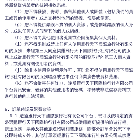
路服務提供業者的技術接收系統。

    (f) 您不得騷擾、侮辱、傷害其他個人或團體（包括我們的員
工或其他使用者）或是支持對他們的騷擾、侮辱或傷害。

    (g) 您不得提供錯誤不實的個人資訊，或是創建錯誤的個人身
分，或以任何方式假冒其他個人或組織。

    (h) 您不得向其他使用者蒐集或企圖蒐集其個人資料。

    (i) 您不得限制或禁止任何人使用雁行天下國際旅行社有限公
司的服務、未經第三人同意揭露雁行天下國際旅行社有限公司的服
務上或從雁行天下國際旅行社有限公司的服務取得的第三人個人資
料，或蒐集有關使用者的資料。

    (j) 除非本使用條款明示許可，否則您不得使用雁行天下國際
旅行社有限公司的服務聯絡或從事任何商業廣告或資料蒐集。

    (k) 您不會從事任何詐欺、違反雁行天下國際旅行社有限公司
平台資訊安全、破解的其他使用者的密碼、移轉或非法儲存資料或
進行其他的非法活動。

6. 訂單確認及退費政策

  6.1 透過雁行天下國際旅行社有限公司平台，您可以依特定的貨
幣選購雁行天下國際旅行社有限公司或供應商所提供的旅遊行程、
接送服務、票券及其他旅遊體驗相關服務，除部分訂單會於您下單
後即時成立外，其他訂單須經雁行天下國際旅行社有限公司或供應