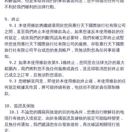
和解協商。但是未取得我們的事前書面同意，您不得做出任何可能
不利於我們權利的法律行動。

9. 終止

  9.1 本使用條款將繼續適用於您與雁行天下國際旅行社有限公司
之間，直至我們終止本使用條款為止。如果您違反本使用條款的任
何規定，或依我們的判斷而認為有必要時，我們有權立即終止或暫
停您使用雁行天下國際旅行社有限公司的服務、存取雁行天下國際
旅行社有限公司平台或您的會員帳戶，而無須對您為任何事前通
知。

  9.2 如果本使用條款依第9.1條終止，您同意在法律允許的最大
範圍內，我們將對您不負任何義務或責任，並且得取消您於終止前
已成立之訂單，且無須對您退款。

  9.3 您瞭解並同意，即使於本使用條款終止後，本使用條款的任
何規定根據其性質，將可能持續有效，包括但不限於責任限制條
款。

10. 簽證及保險

  10.1 不論您的國籍與旅遊的目的地為何，您應自行瞭解目的地
現行有效的入境規定。由於各國簽證及健檢的規定可能臨時變更，
且無任何通知，我們建議您在出發旅遊前，再次確認相關現行規
定。
