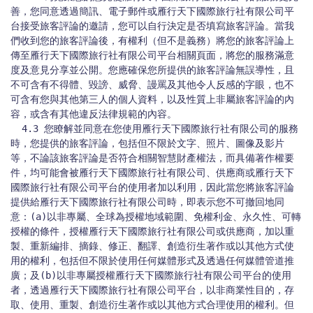
善，您同意透過簡訊、電子郵件或雁行天下國際旅行社有限公司平
台接受旅客評論的邀請，您可以自行決定是否填寫旅客評論。當我
們收到您的旅客評論後，有權利（但不是義務）將您的旅客評論上
傳至雁行天下國際旅行社有限公司平台相關頁面，將您的服務滿意
度及意見分享並公開。您應確保您所提供的旅客評論無誤導性，且
不可含有不得體、毀謗、威脅、謾罵及其他令人反感的字眼，也不
可含有您與其他第三人的個人資料，以及性質上非屬旅客評論的內
容，或含有其他違反法律規範的內容。

  4.3 您瞭解並同意在您使用雁行天下國際旅行社有限公司的服務
時，您提供的旅客評論，包括但不限於文字、照片、圖像及影片
等，不論該旅客評論是否符合相關智慧財產權法，而具備著作權要
件，均可能會被雁行天下國際旅行社有限公司、供應商或雁行天下
國際旅行社有限公司平台的使用者加以利用，因此當您將旅客評論
提供給雁行天下國際旅行社有限公司時，即表示您不可撤回地同
意：(a)以非專屬、全球為授權地域範圍、免權利金、永久性、可轉
授權的條件，授權雁行天下國際旅行社有限公司或供應商，加以重
製、重新編排、摘錄、修正、翻譯、創造衍生著作或以其他方式使
用的權利，包括但不限於使用任何媒體形式及透過任何媒體管道推
廣；及(b)以非專屬授權雁行天下國際旅行社有限公司平台的使用
者，透過雁行天下國際旅行社有限公司平台，以非商業性目的，存
取、使用、重製、創造衍生著作或以其他方式合理使用的權利。但