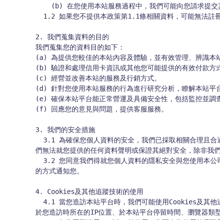
    (b) 在您使用本站服務過程中，我們可能向您請求提交其他為了使用本站服務所必備的其他資料或文件。

  1.2 如果您不提供本政策第1.1條相關資料，可能無法註冊成為本站會員、無法享受本站的服務，或無法得到我們最完整的服務。

2. 我們蒐集資料的目的

我們蒐集您的資料目的如下：

(a) 為提供您較佳的本站內容及體驗，並有效管理、辨識本站
(b) 驗證和處理信用卡資訊或其他您可能提供的有效付款方式
(c) 經營並改善本站的服務及行銷方式。

(d) 針對您使用本站服務的行為進行研究分析，瞭解本站平
(e) 確保本站平台能正常營運及具備安全性，包括監控並調
(f) 回應您的意見與問題，提供客服服務。

3. 我們的安全措施

  3.1 為確保您個人資料的安全，我們已採取相關合理且合適的安全措施，保護您的個人資料不遺失、不遭竊及不遭受未授權的存取、使用和修改。但網際網路不可能保證百分之百安全，因此我
們無法就您提供的任何資料聲明或保證其絕對安全，除非我們
  3.2 您同意我們得就您個人資料的隱私安全與您使用本公司服務的管理問題以電子方式聯絡您。如我們發現安全系統存有漏洞，我們可能會藉由在本官方網站上發布通知，或者以發送電子郵件
的方式通知您。

4. Cookies及其他追蹤技術的使用

  4.1 當您造訪本站平台時，我們可能使用Cookies及其他追蹤技術，包括但不限於網路信標等，自動蒐集有關您使用我們的服務過程中從事活動的資訊。我們可能自動記錄的資訊，包括但不限
於您造訪時所在的IP位置、於本站平台停留時間、瀏覽器類型