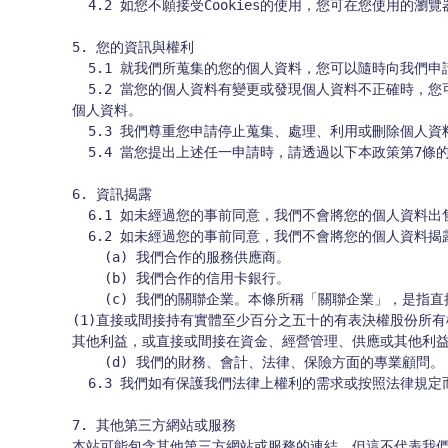
  4.2 如您不願接受Cookies的使用，您可在您使用的瀏覽器功能選項中設定停用，但可能會導至本站某些功能無法正常執行。

5. 您的資訊與權利

  5.1 就我們所蒐集的您的個人資料，您可以隨時向我們申請查詢、閱覽或製給複製本，但我們有權視情況向你收取必要的費用。

  5.2 當您的個人資料有變更或發現個人資料不正確時，您可以在本站會員帳戶補充或更正。當個人資料蒐集的特定目的消失或期限屆滿時，你可以向我們申請停止蒐集、處理、利用或刪除您的
個人資料。

  5.3 我們尊重您申請停止蒐集、處理、利用或刪除個人資料的權益，但在某些情況下，例如為了提供您本站的服務所需，我們可能無法接受您所提出的申請，而必須終止本站的服務。

  5.4 當您提出上述任一申請時，請透過以下本政策第7條的電郵地址聯絡我們。我們會在收到您申請後，將儘速為您處理。

6. 資訊揭露

  6.1 如未經過您的事前同意，我們不會將您的個人資料出售或出租給任何第三方。

  6.2 如未經過您的事前同意，我們不會將您的個人資料揭露給任何第三方；但為了提供您本站的服務，在本政策第2條蒐集資料的目的範圍內，我們會將您的個人資料揭露給下列第三方：

    (a) 我們合作的服務供應商。

    (b) 我們合作的信用卡銀行。

    (c) 我們的關聯企業。本條所稱「關聯企業」，是指直接或間接透過一個或多個中間機構，控制我們、受我們控制或與我們受到共同控制的任何其他個人或實體。前述所稱「控制」，是指
(1)直接或間接持有實體至少百分之五十的有表決權股份所有
其他利益，或直接或間接在資金、經營管理、供應或其他利益
    (d) 我們的財務、會計、法律、保險方面的專業顧問。

  6.3 我們如有保護我們法律上權利的需求或按照法律規定而有必要時，我們亦會揭露您的個人資料給行政機關、司法機關或其他司法程序的參與者。

7. 其他第三方網站或服務

本站可能包含其他第三方網站或服務的連結，但這不代表我