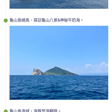
龜山島繞島、探訪龜山八景&神秘牛奶海。
龜山島海域，海豚悠游翻跳。