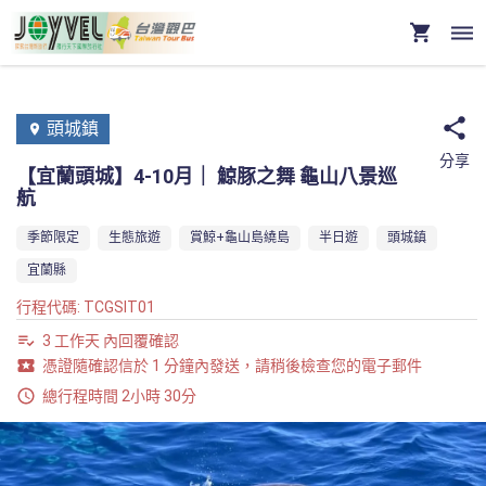
頭城鎮
分享
【宜蘭頭城】4-10月｜ 鯨豚之舞 龜山八景巡
航
季節限定
生態旅遊
賞鯨+龜山島繞島
半日遊
頭城鎮
宜蘭縣
行程代碼
:
TCGSIT01
3 工作天 內回覆確認
憑證隨確認信於 1 分鐘內發送，請稍後檢查您的電子郵件
總行程時間 2小時 30分