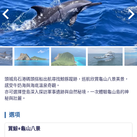
頭城烏石港碼頭搭船出航尋找鯨豚蹤跡，巡航欣賞龜山八景美景，
感受牛奶海與海底溫泉奇觀。

亦可選擇登島深入探訪軍事遺跡與自然秘境，一次體驗龜山島的神
秘與壯麗。
選項
賞鯨+龜山八景