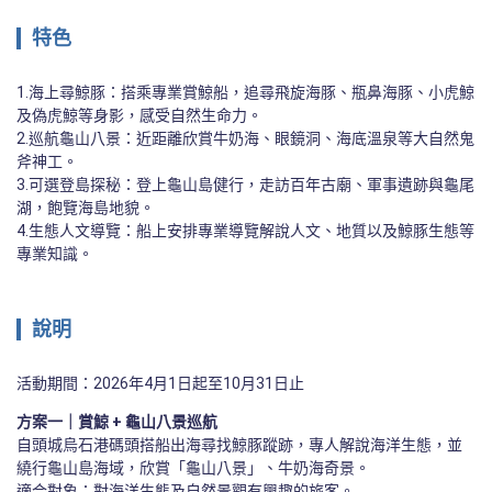
特色
1.海上尋鯨豚：搭乘專業賞鯨船，追尋飛旋海豚、瓶鼻海豚、小虎鯨
及偽虎鯨等身影，感受自然生命力。

2.巡航龜山八景：近距離欣賞牛奶海、眼鏡洞、海底溫泉等大自然鬼
斧神工。

3.可選登島探秘：登上龜山島健行，走訪百年古廟、軍事遺跡與龜尾
湖，飽覽海島地貌。

4.生態人文導覽：船上安排專業導覽解說人文、地質以及鯨豚生態等
專業知識。
說明
活動期間：2026年4月1日起至10月31日止
方案一｜賞鯨 + 龜山八景巡航
自頭城烏石港碼頭搭船出海尋找鯨豚蹤跡，專人解說海洋生態，並
繞行龜山島海域，欣賞「龜山八景」、牛奶海奇景。

適合對象：對海洋生態及自然景觀有興趣的旅客。
