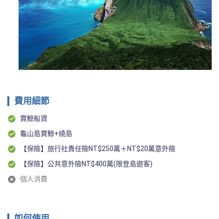
費用細節
賞鯨船資
龜山島賞鯨+繞島
【保險】旅行社責任險NT$250萬＋NT$20萬意外險
【保險】公共意外險NT$400萬(限登島遊客)
個人消費
如何使用