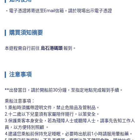
電子憑證將寄送至Email信箱，請於現場出示電子憑證
購買須知摘要
本遊程需自行前往 
烏石港碼頭
 報到。
注意事項
**出發當日，請於開船前30分鐘，至指定地點完成報到手續。
乘船注意事項：

1.乘船時須攜帶證明文件，禁止危險品及管制品。

2.十二歲以下兒童須有家屬陪伴隨行，以策安全。

3.保護乘客本身安全，若為殘障人士或聽障人士，請事先告知工作人
員，以方便特別照顧 。

4.建議您乘船前保持充足睡眠，必要時出航前1小時請服用暈船藥。
