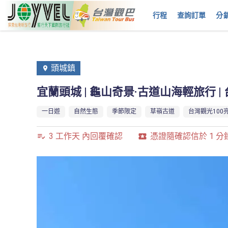
行程
查詢訂單
分
頭城鎮
宜蘭頭城 | 龜山奇景·古道山海輕旅行 |
一日遊
自然生態
季節限定
草嶺古道
台灣觀光100
3 工作天 內回覆確認
憑證隨確認信於 1 