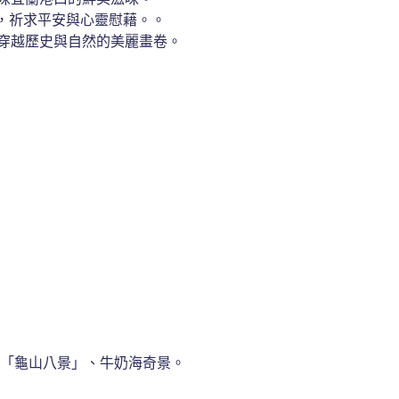
，祈求平安與心靈慰藉。。

，穿越歷史與自然的美麗畫卷。
欣賞「龜山八景」、牛奶海奇景。
