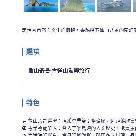
走進大自然與文化的懷抱，乘船探索龜山八景的奇幻
選項
龜山奇景·古道山海輕旅行
特色
🐢 龜山八景巡禮：搭乘專業雙引擎漁船，近距離欣
🧭 專業導覽解說：深入了解島嶼的人文歷史、地質景
🦐 漁港海鮮饗宴：當日現撈漁獲，融匯多元料理，品