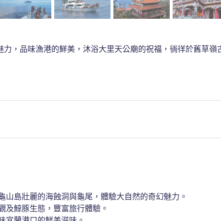
魅力，品味漁港的鮮美，沐浴大里天公廟的祝福，徜徉於舊草嶺
賞龜山島壯麗的海蝕洞與龜尾，體驗大自然的奇幻魅力。

觀及鯨豚生態，豐富旅行體驗。

味宜蘭港口的鮮美滋味。
