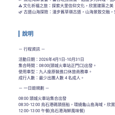
⛪ 文化祈福之旅：探索大里信仰文化，欣賞建築之美
🌿 古道山海探險：漫步舊草嶺古道，山海景致交融
說明
－ 行程資訊 －
活動日期：2026年4月1日-10月31日

集合時間：08:00(頭城火車站正門口)出發。

使用車型：九人座原裝進口休旅商務車。

成行人數：最少出團人數 4 名成人。
－ 一日遊規劃 －
08:00 頭城火車站集合出發

08:30-12:00 烏石港碼頭搭船，環繞龜山島海域，
12:00-13:00 午餐(烏石港海鮮風味餐)
