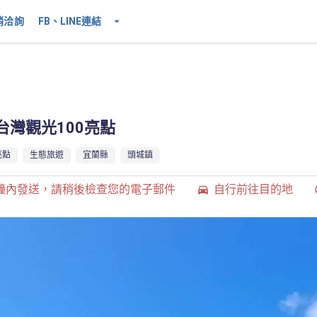
銷洽詢
FB、LINE連結
 台灣觀光100亮點
亮點
生態旅遊
宜蘭縣
頭城鎮
分鐘內發送，請稍後檢查您的電子郵件
自行前往目的地